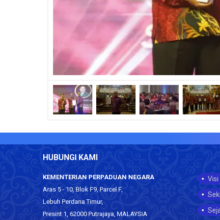
HUBUNGI KAMI
KEMENTERIAN PERPADUAN NEGARA
Visi
Aras 5 - 10, Blok F9, Parcel F,
Sek
Lebuh Perdana Timur,
Sej
Presint 1, 62000 Putrajaya, MALAYSIA