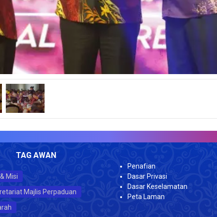
JUMLA
TAG AWAN
Penafian
 & Misi
Dasar Privasi
Dasar Keselamatan
retariat Majlis Perpaduan
Peta Laman
arah