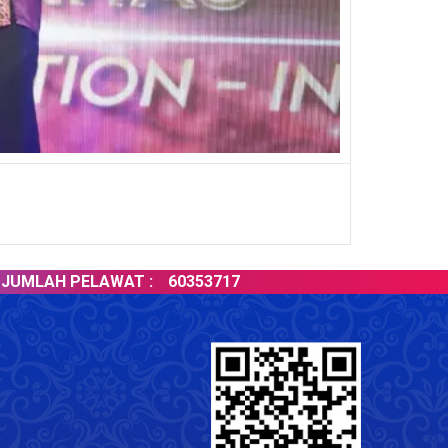
H PELAWAT :
60353717