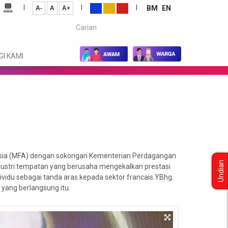
|
|
|
BM
EN
A-
A
A+
Carian...
I KAMI
ysia (MFA) dengan sokongan Kementerian Perdagangan
Undian
dustri tempatan yang berusaha mengekalkan prestasi
ividu sebagai tanda aras kepada sektor francais.YBhg.
yang berlangsung itu.