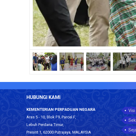
HUBUNGI KAMI
KEMENTERIAN PERPADUAN NEGARA
Visi
Aras 5 - 10, Blok F9, Parcel F,
Sek
Lebuh Perdana Timur,
Sej
Presint 1, 62000 Putrajaya, MALAYSIA