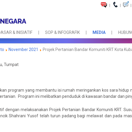
|
|
|
ASAR & INISIATIF
SOP & INFOGRAFIK
MEDIA
HUBUNG
oto
November 2021
Projek Pertanian Bandar Komuniti KRT Kota Ku
bu, Tumpat
an program yang membantu isi rumah meringankan kos sara hidup me
rtanian. Program ini melibatkan penduduk di kawasan bandar dan ping
tif dengan melaksanakan Projek Pertanian Bandar Komuniti KRT. Susu
 Encik Shahrani Yusof telah turun padang bagi melawat dan pada m