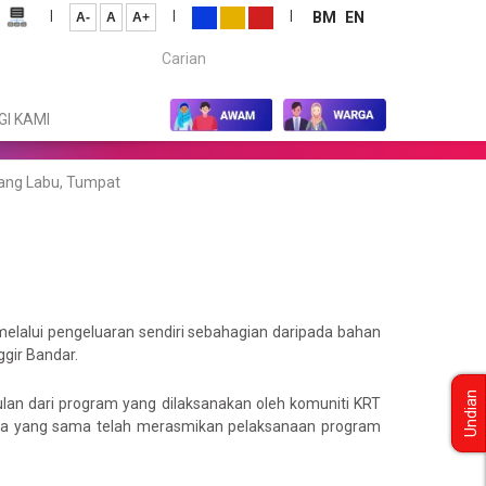
|
|
|
BM
EN
A-
A
A+
Carian...
I KAMI
bang Labu, Tumpat
lalui pengeluaran sendiri sebahagian daripada bahan
gir Bandar.
Undian
lan dari program yang dilaksanakan oleh komuniti KRT
asa yang sama telah merasmikan pelaksanaan program