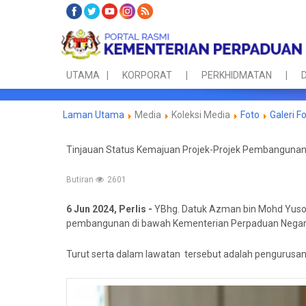
UTAMA
KORPORAT
PERKHIDMATAN
D
Laman Utama
Media
Koleksi Media
Foto
Galeri F
Tinjauan Status Kemajuan Projek-Projek Pembanguna
Butiran
2601
6 Jun 2024, Perlis -
YBhg. Datuk Azman bin Mohd Yusof
pembangunan di bawah Kementerian Perpaduan Negar
Turut serta dalam lawatan
tersebut adalah pengurusan 