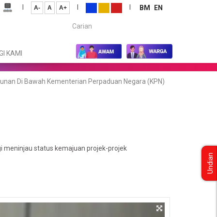
|
|
|
BM
EN
A-
A
A+
Carian...
I KAMI
gunan Di Bawah Kementerian Perpaduan Negara (KPN)
 meninjau status kemajuan projek-projek
Undian