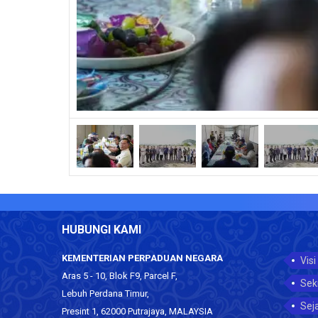
HUBUNGI KAMI
KEMENTERIAN PERPADUAN NEGARA
Visi
Aras 5 - 10, Blok F9, Parcel F,
Sek
Lebuh Perdana Timur,
Sej
Presint 1, 62000 Putrajaya, MALAYSIA