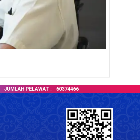
AH PELAWAT :
60374466