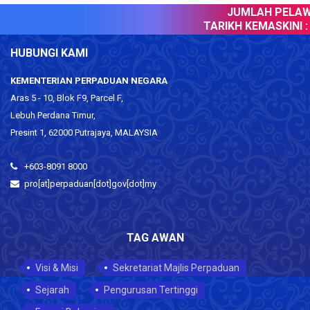
JUMLAH PELAWA
TARIKH KEMASKINI :
HUBUNGI KAMI
KEMENTERIAN PERPADUAN NEGARA
Aras 5 - 10, Blok F9, Parcel F,
Lebuh Perdana Timur,
Presint 1, 62000 Putrajaya, MALAYSIA
+603-8091 8000
pro[at]perpaduan[dot]gov[dot]my
TAG AWAN
Visi & Misi
Sekretariat Majlis Perpaduan
Sejarah
Pengurusan Tertinggi