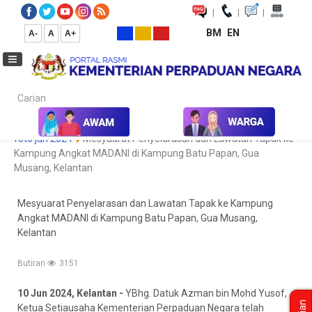
|
|
|
BM
EN
A-
A
A+
Carian...
Laman Utama
Media
Koleksi Media
Foto
Galeri Foto
foto jun 2024
Mesyuarat Penyelarasan dan Lawatan Tapak ke
Kampung Angkat MADANI di Kampung Batu Papan, Gua
Musang, Kelantan
Mesyuarat Penyelarasan dan Lawatan Tapak ke Kampung
Angkat MADANI di Kampung Batu Papan, Gua Musang,
Kelantan
Butiran
3151
10 Jun 2024, Kelantan -
YBhg. Datuk Azman bin Mohd Yusof,
Ketua Setiausaha Kementerian Perpaduan Negara telah