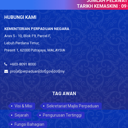
JUMLAH PELAWAT :
TARIKH KEMASKINI :
09 O
HUBUNGI KAMI
KEMENTERIAN PERPADUAN NEGARA
Aras 5 - 10, Blok F9, Parcel F,
Lebuh Perdana Timur,
Presint 1, 62000 Putrajaya, MALAYSIA
+603-8091 8000
pro[at]perpaduan[dot]gov[dot]my
TAG AWAN
Visi & Misi
Sekretariat Majlis Perpaduan
Sejarah
Pengurusan Tertinggi
Fungsi Bahagian