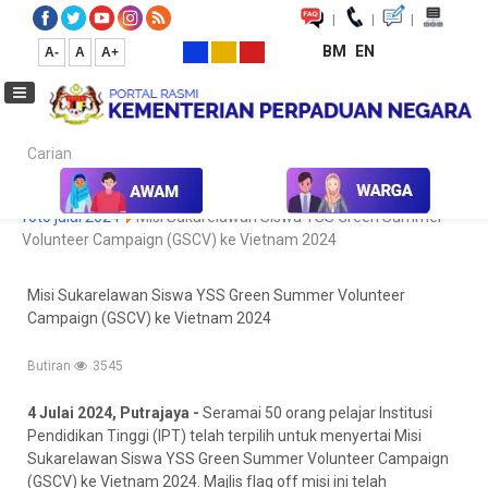
|
|
|
BM
EN
A-
A
A+
Carian...
Laman Utama
Media
Koleksi Media
Foto
Galeri Foto
foto julai 2024
Misi Sukarelawan Siswa YSS Green Summer
Volunteer Campaign (GSCV) ke Vietnam 2024
Misi Sukarelawan Siswa YSS Green Summer Volunteer
Campaign (GSCV) ke Vietnam 2024
Butiran
3545
4 Julai 2024, Putrajaya -
Seramai 50 orang pelajar Institusi
Pendidikan Tinggi (IPT) telah terpilih untuk menyertai Misi
Sukarelawan Siswa YSS Green Summer Volunteer Campaign
(GSCV) ke Vietnam 2024. Majlis flag off misi ini telah