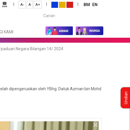
|
|
|
BM
EN
A-
A
A+
Carian...
I KAMI
rpaduan Negara Bilangan 14/ 2024
telah dipengerusikan oleh YBhg. Datuk Azman bin Mohd
Undian