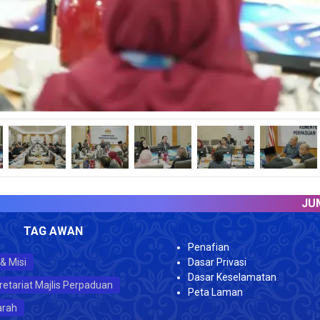
JUMLAH P
TAG AWAN
Penafian
 & Misi
Dasar Privasi
Dasar Keselamatan
retariat Majlis Perpaduan
Peta Laman
arah