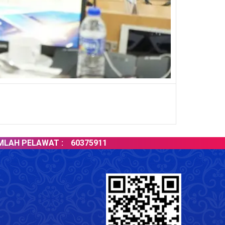
ELAWAT :
60375911