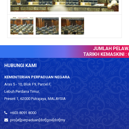
JUMLAH PELAWAT
TARIKH KEMASKINI :
0
HUBUNGI KAMI
KEMENTERIAN PERPADUAN NEGARA
Aras 5 - 10, Blok F9, Parcel F,
Lebuh Perdana Timur,
Presint 1, 62000 Putrajaya, MALAYSIA
+603-8091 8000
pro[at]perpaduan[dot]gov[dot]my