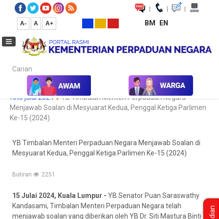
|
|
|
BM
EN
A-
A
A+
Carian...
Laman Utama
Media
Koleksi Media
Foto
Galeri Foto
foto julai 2024
YB Timbalan Menteri Perpaduan Negara
Menjawab Soalan di Mesyuarat Kedua, Penggal Ketiga Parlimen
Ke-15 (2024)
YB Timbalan Menteri Perpaduan Negara Menjawab Soalan di
Mesyuarat Kedua, Penggal Ketiga Parlimen Ke-15 (2024)
Butiran
2251
15 Julai 2024, Kuala Lumpur -
YB Senator Puan Saraswathy
Kandasami, Timbalan Menteri Perpaduan Negara telah
Undian
menjawab soalan yang diberikan oleh YB Dr. Siti Mastura Binti