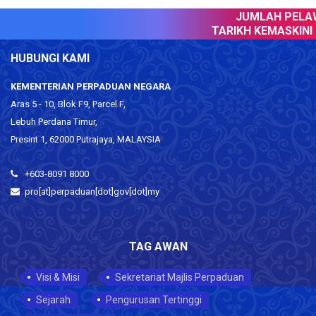
JUMLAH PELAWA
TARIKH KEMASKINI :
HUBUNGI KAMI
KEMENTERIAN PERPADUAN NEGARA
Aras 5 - 10, Blok F9, Parcel F,
Lebuh Perdana Timur,
Presint 1, 62000 Putrajaya, MALAYSIA
+603-8091 8000
pro[at]perpaduan[dot]gov[dot]my
TAG AWAN
Visi & Misi
Sekretariat Majlis Perpaduan
Sejarah
Pengurusan Tertinggi