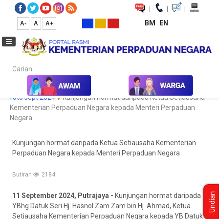
|
|
|
BM
EN
A-
A
A+
Carian...
Laman Utama
Media
Koleksi Media
Foto
Galeri Foto
foto sept 2024
Kunjungan hormat daripada Ketua Setiausaha
Kementerian Perpaduan Negara kepada Menteri Perpaduan
Negara
Kunjungan hormat daripada Ketua Setiausaha Kementerian
Perpaduan Negara kepada Menteri Perpaduan Negara
Butiran
2184
Undian
11
September 2024, Putrajaya -
Kunjungan hormat daripada
YBhg Datuk Seri Hj. Hasnol Zam Zam bin Hj. Ahmad, Ketua
Setiausaha Kementerian Perpaduan Negara kepada YB Datuk