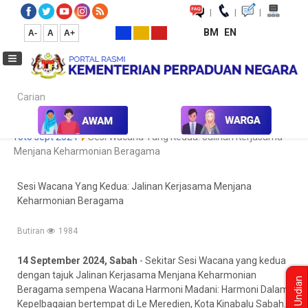
|
|
|
BM
EN
A-
A
A+
Carian...
Laman Utama
Media
Koleksi Media
Foto
Galeri Foto
foto sept 2024
Sesi Wacana Yang Kedua: Jalinan Kerjasama
Menjana Keharmonian Beragama
Sesi Wacana Yang Kedua: Jalinan Kerjasama Menjana
Keharmonian Beragama
Butiran
1984
14 September 2024, Sabah
- Sekitar Sesi Wacana yang kedua
dengan tajuk Jalinan Kerjasama Menjana Keharmonian
Undian
Beragama sempena Wacana Harmoni Madani: Harmoni Dalam
Kepelbagaian bertempat di Le Meredien, Kota Kinabalu Sabah.