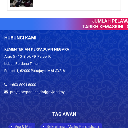
JUMLAH PELAWAT
TARIKH KEMASKINI :
0
HUBUNGI KAMI
KEMENTERIAN PERPADUAN NEGARA
Aras 5 - 10, Blok F9, Parcel F,
Lebuh Perdana Timur,
Presint 1, 62000 Putrajaya, MALAYSIA
+603-8091 8000
pro[at]perpaduan[dot]gov[dot]my
TAG AWAN
Visi & Misi
Sekretariat Majlis Perpaduan