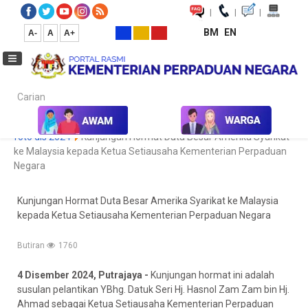
|
|
|
BM
EN
A-
A
A+
Carian...
Laman Utama
Media
Koleksi Media
Foto
Galeri Foto
foto dis 2024
Kunjungan Hormat Duta Besar Amerika Syarikat
ke Malaysia kepada Ketua Setiausaha Kementerian Perpaduan
Negara
Kunjungan Hormat Duta Besar Amerika Syarikat ke Malaysia
kepada Ketua Setiausaha Kementerian Perpaduan Negara
Butiran
1760
4 Disember 2024, Putrajaya -
Kunjungan hormat ini adalah
susulan pelantikan YBhg. Datuk Seri Hj. Hasnol Zam Zam bin Hj.
Ahmad sebagai Ketua Setiausaha Kementerian Perpaduan