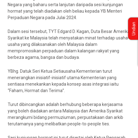
Negara yang baharu serta lanjutan daripada sesi kunjungan
hormat yang telah diadakan oleh beliau kepada YB Menteri
Perpaduan Negara pada Julai 2024.
Undian
Dalam sesi tersebut, TYT Edgard D. Kagan, Duta Besar Amerika
Syarikat ke Malaysia telah menyatakan minat terhadap usaha-
usaha yang dilaksanakan oleh Malaysia dalam
mempromosikan perpaduan dalam kalangan rakyat yang
berbeza agama, bangsa dan budaya.
YBhg. Datuk Seri Ketua Setiausaha Kementerian turut
menerangkan inisiatif-inisiatif utama Kementerian yang
sentiasa menekankan kepada konsep asas integrasi iaitu
“Faham, Hormat dan Terima”.
Turut dibincangkan adalah berhubung beberapa kerjasama
yang boleh diadakan antara Malaysia dan Amerika Syarikat
merangkumi bidang permuziuman, perpustakaan dan arkib
terutamanya yang melibatkan people-to-people ties.
Sesi kunjungan hormat ini turut disertai oleh Ketua Pengarah