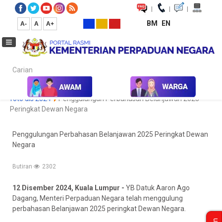
|
|
|
BM
EN
A-
A
A+
Carian...
Laman Utama
Media
Koleksi Media
Foto
Galeri Foto
foto dis 2024
Penggulungan Perbahasan Belanjawan 2025
Peringkat Dewan Negara
Penggulungan Perbahasan Belanjawan 2025 Peringkat Dewan
Negara
Butiran
2302
12 Disember 2024, Kuala Lumpur -
YB Datuk Aaron Ago
Dagang, Menteri Perpaduan Negara telah menggulung
perbahasan Belanjawan 2025 peringkat Dewan Negara.