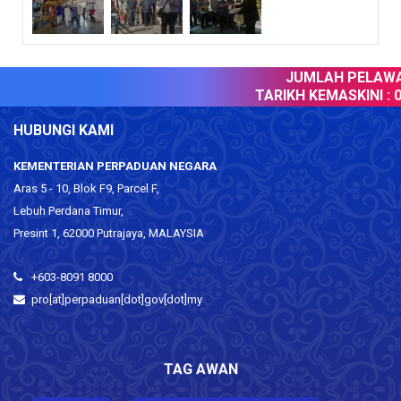
JUMLAH PELAWAT
TARIKH KEMASKINI :
0
HUBUNGI KAMI
KEMENTERIAN PERPADUAN NEGARA
Aras 5 - 10, Blok F9, Parcel F,
Lebuh Perdana Timur,
Presint 1, 62000 Putrajaya, MALAYSIA
+603-8091 8000
pro[at]perpaduan[dot]gov[dot]my
TAG AWAN