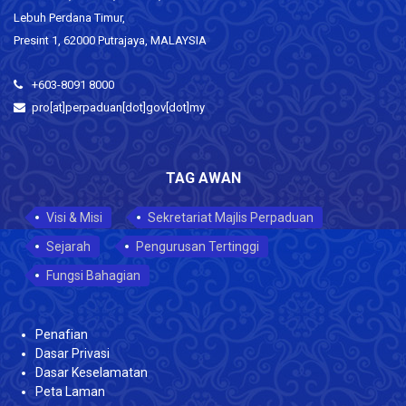
Lebuh Perdana Timur,
Presint 1, 62000 Putrajaya, MALAYSIA
+603-8091 8000
pro[at]perpaduan[dot]gov[dot]my
TAG AWAN
Visi & Misi
Sekretariat Majlis Perpaduan
Sejarah
Pengurusan Tertinggi
Fungsi Bahagian
Penafian
Dasar Privasi
Dasar Keselamatan
Peta Laman