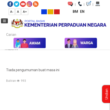
|
|
|
BM
EN
A-
A
A+
Carian...
Laman Utama
Pengumuman
Tiada pengumuman buat
masa ini
Tiada pengumuman buat masa ini
Butiran
993
Undian