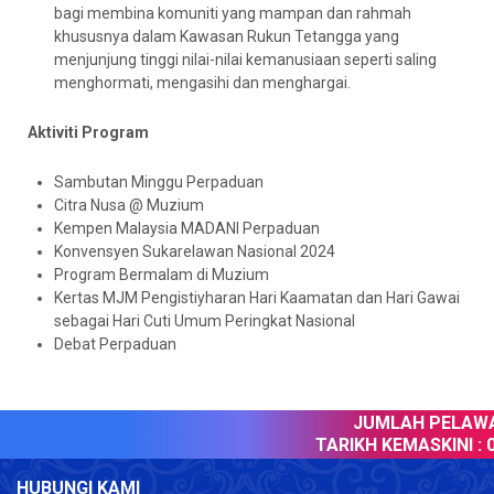
bagi membina komuniti yang mampan dan rahmah
khususnya dalam Kawasan Rukun Tetangga yang
menjunjung tinggi nilai-nilai kemanusiaan seperti saling
menghormati, mengasihi dan menghargai.
Aktiviti Program
Sambutan Minggu Perpaduan
Citra Nusa @ Muzium
Kempen Malaysia MADANI Perpaduan
Konvensyen Sukarelawan Nasional 2024
Program Bermalam di Muzium
Kertas MJM Pengistiyharan Hari Kaamatan dan Hari Gawai
sebagai Hari Cuti Umum Peringkat Nasional
Debat Perpaduan
JUMLAH PELAWAT
TARIKH KEMASKINI :
0
HUBUNGI KAMI