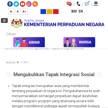
|
|
|
BM
EN
A-
A
A+
Carian...
Laman Utama
Perkhidmatan
Perkhidmatan Teras
Kementerian
Mengukuhkan Tapak Integrasi Sosial
Butiran
11471
Mengukuhkan Tapak Integrasi Sosial
Tapak integrasi merupakan asas yang membentuk
lambang perpaduan di negara ini. Pengukuhannya ke arah
menyemarakkan semangat perpaduan dapat dizahirkan
melalui program-program yang dirancang secara teliti
dengan menitikberat pelbagai aspek termasuklah budaya,