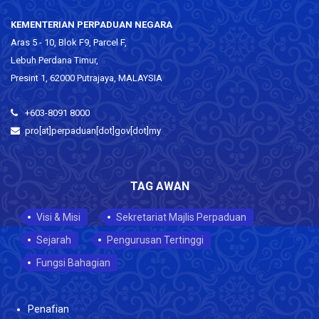
KEMENTERIAN PERPADUAN NEGARA
Aras 5 - 10, Blok F9, Parcel F,
Lebuh Perdana Timur,
Presint 1, 62000 Putrajaya, MALAYSIA
+603-8091 8000
pro[at]perpaduan[dot]gov[dot]my
TAG AWAN
Visi & Misi
Sekretariat Majlis Perpaduan
Sejarah
Pengurusan Tertinggi
Fungsi Bahagian
Penafian