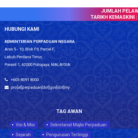
JUMLAH PELAWA
TARIKH KEMASKINI :
HUBUNGI KAMI
KEMENTERIAN PERPADUAN NEGARA
Aras 5 - 10, Blok F9, Parcel F,
Lebuh Perdana Timur,
Presint 1, 62000 Putrajaya, MALAYSIA
+603-8091 8000
pro[at]perpaduan[dot]gov[dot]my
TAG AWAN
Visi & Misi
Sekretariat Majlis Perpaduan
Sejarah
Pengurusan Tertinggi