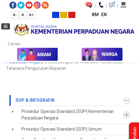
|
|
|
BM
EN
A-
A
A+
Carian...
Laman Utama
SOP & Infografik
Garis Panduan Kementerian
Perpaduan Negara
Nota Bengkel SPANM Bil 5 Tahun 2023 -
Tatacara Pengurusan Bayaran
SOP & INFOGRAFIK
Prosedur Operasi Standard (SOP) Kementerian
Perpaduan Negara
Prosedur Operasi Standard (SOP) Umum
Undian