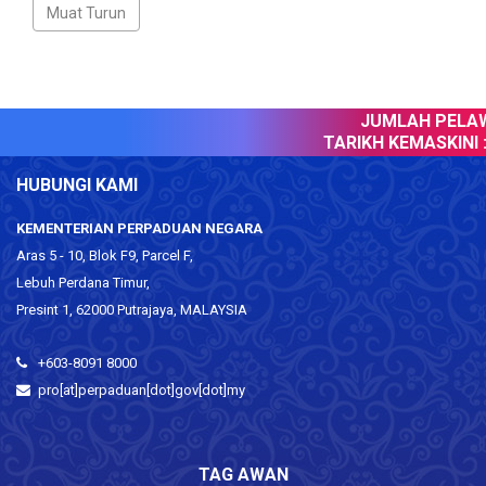
JUMLAH PELAWA
TARIKH KEMASKINI :
HUBUNGI KAMI
KEMENTERIAN PERPADUAN NEGARA
Aras 5 - 10, Blok F9, Parcel F,
Lebuh Perdana Timur,
Presint 1, 62000 Putrajaya, MALAYSIA
+603-8091 8000
pro[at]perpaduan[dot]gov[dot]my
TAG AWAN