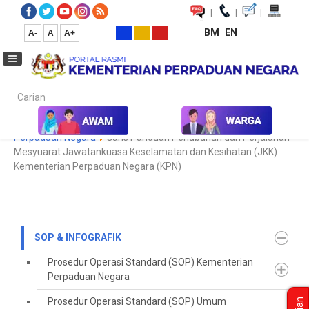
|
|
|
BM
EN
A-
A
A+
Carian...
Laman Utama
SOP & Infografik
Garis Panduan Kementerian
Perpaduan Negara
Garis Panduan Penubuhan dan Perjalanan
Mesyuarat Jawatankuasa Keselamatan dan Kesihatan (JKK)
Kementerian Perpaduan Negara (KPN)
SOP & INFOGRAFIK
Prosedur Operasi Standard (SOP) Kementerian
Perpaduan Negara
Prosedur Operasi Standard (SOP) Umum