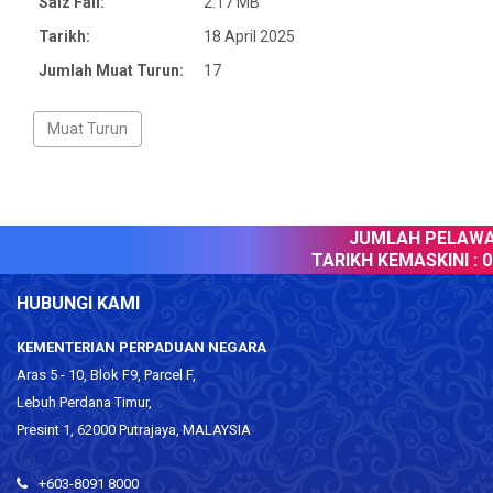
Saiz Fail:
2.17 MB
Tarikh:
18 April 2025
Jumlah Muat Turun:
17
JUMLAH PELAWAT
TARIKH KEMASKINI :
07
HUBUNGI KAMI
KEMENTERIAN PERPADUAN NEGARA
Aras 5 - 10, Blok F9, Parcel F,
Lebuh Perdana Timur,
Presint 1, 62000 Putrajaya, MALAYSIA
+603-8091 8000