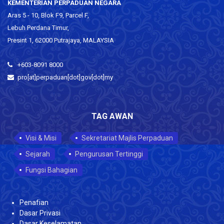
KEMENTERIAN PERPADUAN NEGARA
Aras 5 - 10, Blok F9, Parcel F,
Lebuh Perdana Timur,
Presint 1, 62000 Putrajaya, MALAYSIA
+603-8091 8000
pro[at]perpaduan[dot]gov[dot]my
TAG AWAN
Visi & Misi
Sekretariat Majlis Perpaduan
Sejarah
Pengurusan Tertinggi
Fungsi Bahagian
Penafian
Dasar Privasi
Dasar Keselamatan