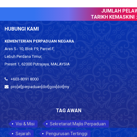
JUMLAH PELAWA
TARIKH KEMASKINI :
HUBUNGI KAMI
KEMENTERIAN PERPADUAN NEGARA
Aras 5 - 10, Blok F9, Parcel F,
Lebuh Perdana Timur,
Presint 1, 62000 Putrajaya, MALAYSIA
+603-8091 8000
pro[at]perpaduan[dot]gov[dot]my
TAG AWAN
Visi & Misi
Sekretariat Majlis Perpaduan
Sejarah
Pengurusan Tertinggi