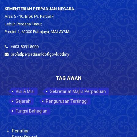
KEMENTERIAN PERPADUAN NEGARA
Aras 5 - 10, Blok F9, Parcel F,
Lebuh Perdana Timur,
Presint 1, 62000 Putrajaya, MALAYSIA
+603-8091 8000
pro[at]perpaduan[dot]gov[dot]my
TAG AWAN
Visi & Misi
Sekretariat Majlis Perpaduan
Sejarah
Pengurusan Tertinggi
Fungsi Bahagian
Penafian