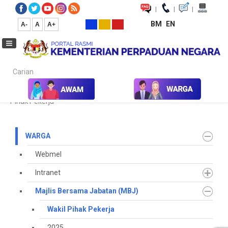
|
|
|
BM
EN
A-
A
A+
Carian...
Laman Utama
Warga
Majlis Bersama Jabatan (MBJ)
Wakil
Pihak Pekerja
WARGA
Webmel
Intranet
Majlis Bersama Jabatan (MBJ)
Wakil Pihak Pekerja
2025