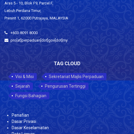
Aras 5 - 10, Blok F9, Parcel F,
Lebuh Perdana Timur,
Presint 1, 62000 Putrajaya, MALAYSIA
+603-8091 8000
pro[at]perpaduan[dot]gov[dot]my
TAG CLOUD
Visi & Misi
Sekretariat Majlis Perpaduan
Sejarah
Pengurusan Tertinggi
Fungsi Bahagian
Penafian
Dasar Privasi
Dasar Keselamatan
Peta Laman