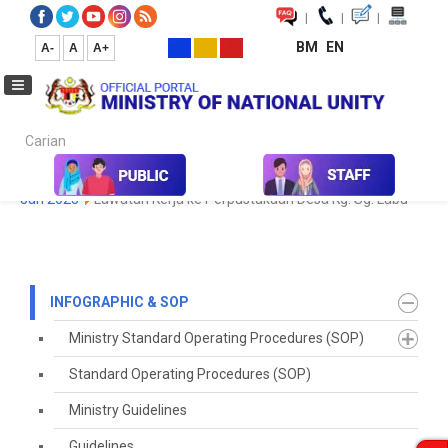
|
|
|
BM
EN
A-
A
A+
Carian...
Home
Infographic & SOP
Koleksi Media
Galeri Foto
foto
Jan 2023
Lawatan Kerja ke Perpustakaan Desa Kg. Sg. Labu
INFOGRAPHIC & SOP
Ministry Standard Operating Procedures (SOP)
Standard Operating Procedures (SOP)
Ministry Guidelines
Guidelines