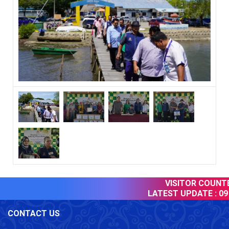
VISITOR COUNTER
LATEST UPDATE :
09 
CONTACT US