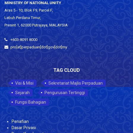
MINISTRY OF NATIONAL UNITY
Aras 5 - 10, Blok F9, Parcel F,
Lebuh Perdana Timur,
Presint 1, 62000 Putrajaya, MALAYSIA
+603-8091 8000
pro[at]perpaduan[dot]gov[dot]my
TAG CLOUD
Visi & Misi
Sekretariat Majlis Perpaduan
Sejarah
Pengurusan Tertinggi
Fungsi Bahagian
Penafian
Dasar Privasi