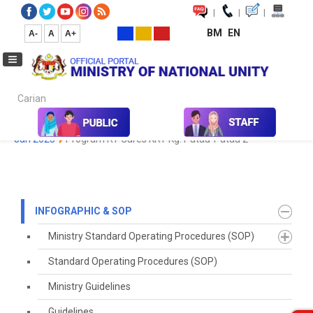
|
|
|
BM
EN
A-
A
A+
Carian...
Home
Infographic & SOP
Koleksi Media
Galeri Foto
foto
Jan 2023
Program RT Cares KRT Kg. Patau-Patau 2
INFOGRAPHIC & SOP
Ministry Standard Operating Procedures (SOP)
Standard Operating Procedures (SOP)
Ministry Guidelines
Guidelines