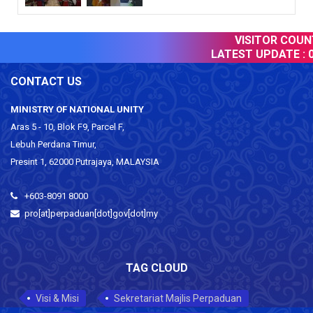
VISITOR COUNT
LATEST UPDATE :
0
CONTACT US
MINISTRY OF NATIONAL UNITY
Aras 5 - 10, Blok F9, Parcel F,
Lebuh Perdana Timur,
Presint 1, 62000 Putrajaya, MALAYSIA
+603-8091 8000
pro[at]perpaduan[dot]gov[dot]my
TAG CLOUD
Visi & Misi
Sekretariat Majlis Perpaduan