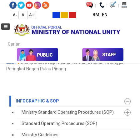
|
|
|
BM
EN
A-
A
A+
Carian...
Home
Infographic & SOP
Koleksi Media
Galeri Foto
April
2021
Memperkasa Kepimpinan Komuniti Rukun Tetangga
Peringkat Negeri Pulau Pinang
INFOGRAPHIC & SOP
Ministry Standard Operating Procedures (SOP)
Standard Operating Procedures (SOP)
Ministry Guidelines