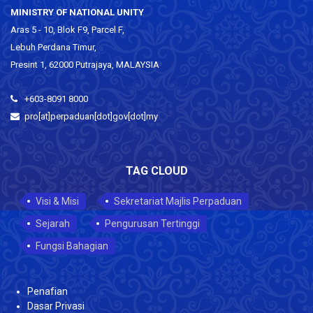
MINISTRY OF NATIONAL UNITY
Aras 5 - 10, Blok F9, Parcel F,
Lebuh Perdana Timur,
Presint 1, 62000 Putrajaya, MALAYSIA
+603-8091 8000
pro[at]perpaduan[dot]gov[dot]my
TAG CLOUD
Visi & Misi
Sekretariat Majlis Perpaduan
Sejarah
Pengurusan Tertinggi
Fungsi Bahagian
Penafian
Dasar Privasi