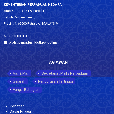
KEMENTERIAN PERPADUAN NEGARA
Aras 5 - 10, Blok F9, Parcel F,
Lebuh Perdana Timur,
Presint 1, 62000 Putrajaya, MALAYSIA
+603-8091 8000
pro[at]perpaduan[dot]gov[dot]my
TAG AWAN
Visi & Misi
Sekretariat Majlis Perpaduan
Sejarah
Pengurusan Tertinggi
Fungsi Bahagian
Penafian
Dasar Privasi