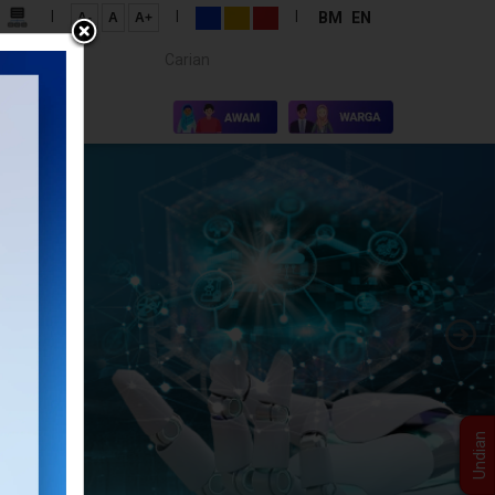
|
|
|
BM
EN
A-
A
A+
Carian...
×
I KAMI
Undian