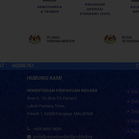
PROSEDUR
SEBUTHARGA
KAL
OPERASI
& TENDER
AKT
STANDARD (SOP)
60386761
TARIKH
HUBUNGI KAMI
KEMENTERIAN PERPADUAN NEGARA
Visi
Aras 5 - 10, Blok F9, Parcel F,
Sek
Lebuh Perdana Timur,
Sej
Presint 1, 62000 Putrajaya, MALAYSIA
Pen
+603-8091 8000
Fun
pro[at]perpaduan[dot]gov[dot]my