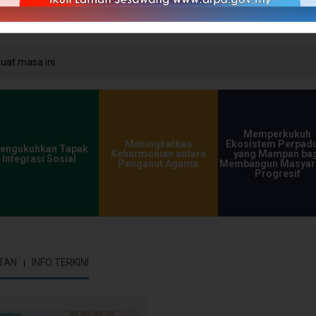
at masa ini
Memperkukuh
Meningkatkan
Ekosistem Perpad
engukuhkan Tapak
Keharmonian antara
yang Mampan bag
Integrasi Sosial
Penganut Agama
Membangun Masyar
Progresif
TAN
INFO TERKINI