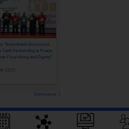
m “Roundtable Discussion
i-Faith Partnership in Praxis
an Flourishing and Dignity”
08-2026
[Seterusnya...]
Pautan Pantas