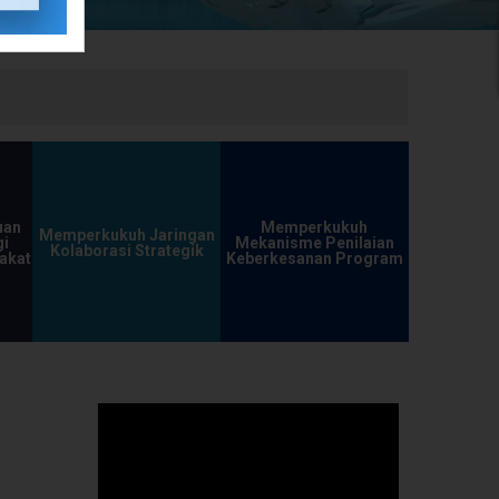
uan
Memperkukuh
Memperkukuh Jaringan
i
Mekanisme Penilaian
Kolaborasi Strategik
akat
Keberkesanan Program