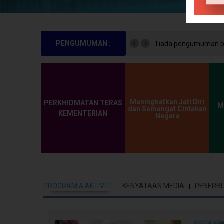
PENGUMUMAN :
Tiada pengumuman bu
Meningkatkan Jati Diri
PERKHIDMATAN TERAS
M
dan Semangat Cintakan
KEMENTERIAN
Negara
PROGRAM & AKTIVITI
KENYATAAN MEDIA
PENERBI