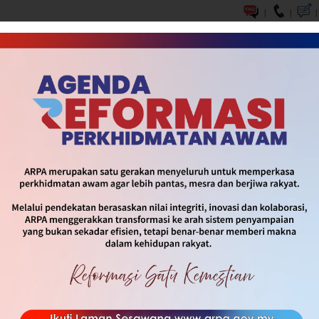
|
|
|
DASAR & INISIATIF
SOP & INFOGRAFIK
MEDIA
HUBUNG