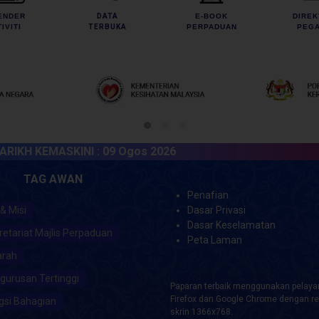
ENDER
DATA
E-BOOK
DIREK
IVITI
TERBUKA
PERPADUAN
PEGA
 KEMASKINI :
09 Ogos 2026
TAG AWAN
Penafian
 & Misi
Dasar Privasi
Dasar Keselamatan
retariat Majlis Perpaduan
Peta Laman
arah
gurusan Tertinggi
Paparan terbaik menggunakan pelayar
Firefox dan Google Chrome dengan re
gsi Bahagian
skrin 1366x768.