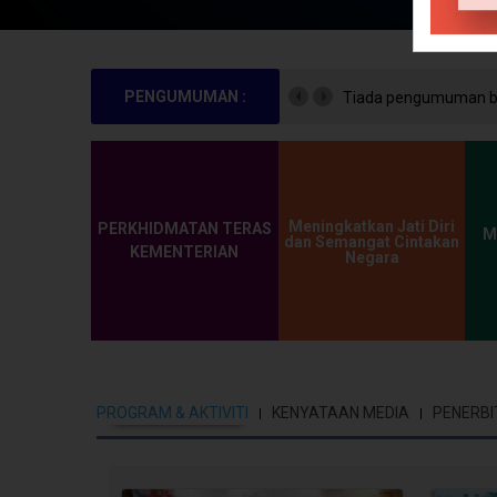
PENGUMUMAN :
Tiada pengumuman bu
Meningkatkan Jati Diri
PERKHIDMATAN TERAS
M
dan Semangat Cintakan
KEMENTERIAN
Negara
PROGRAM & AKTIVITI
KENYATAAN MEDIA
PENERBI