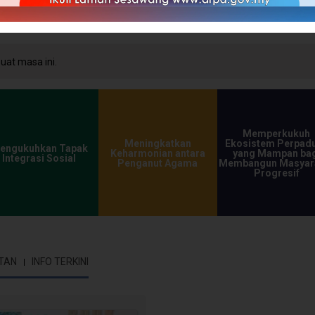
at masa ini.
Memperkukuh
Meningkatkan
Ekosistem Perpad
engukuhkan Tapak
Keharmonian antara
yang Mampan bag
Integrasi Sosial
Penganut Agama
Membangun Masyar
Progresif
TAN
INFO TERKINI