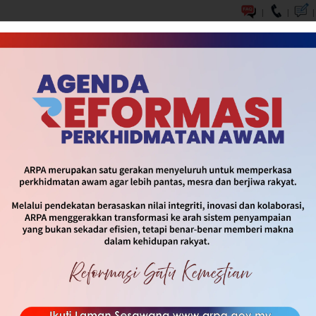
|
|
|
DASAR & INISIATIF
SOP & INFOGRAFIK
MEDIA
HUBUNG