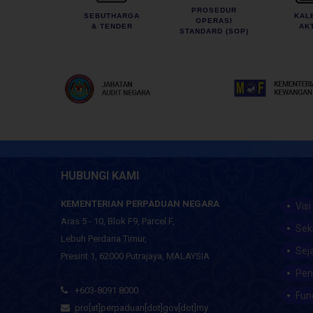
PROSEDUR
SEBUTHARGA
KAL
OPERASI
& TENDER
AKT
STANDARD (SOP)
HUBUNGI KAMI
KEMENTERIAN PERPADUAN NEGARA
Visi
Aras 5 - 10, Blok F9, Parcel F,
Sek
Lebuh Perdana Timur,
Sej
Presint 1, 62000 Putrajaya, MALAYSIA
Pen
+603-8091 8000
Fun
pro[at]perpaduan[dot]gov[dot]my