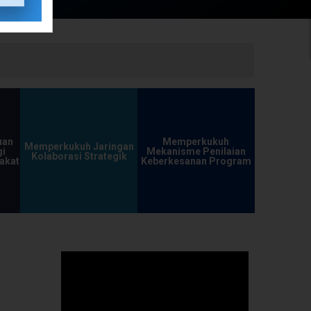
uan
Memperkukuh
Memperkukuh Jaringan
i
Mekanisme Penilaian
Kolaborasi Strategik
akat
Keberkesanan Program