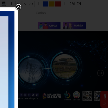
|
|
|
BM
EN
A-
A
A+
Carian...
×
I KAMI
Undian