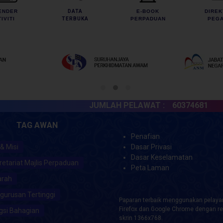
ENDER
DATA
E-BOOK
DIREK
IVITI
TERBUKA
PERPADUAN
PEGA
JUMLAH PELAWAT :
60374681
TAG AWAN
Penafian
 & Misi
Dasar Privasi
Dasar Keselamatan
retariat Majlis Perpaduan
Peta Laman
arah
gurusan Tertinggi
Paparan terbaik menggunakan pelayar
Firefox dan Google Chrome dengan re
gsi Bahagian
skrin 1366x768.