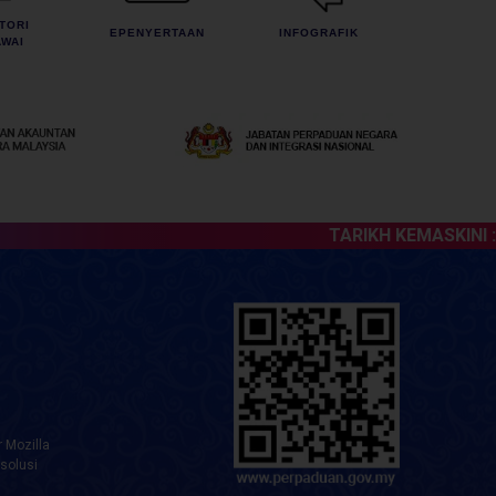
TORI
EPENYERTAAN
INFOGRAFIK
WAI
TARIKH KEMASKINI :
07 
 Mozilla
solusi