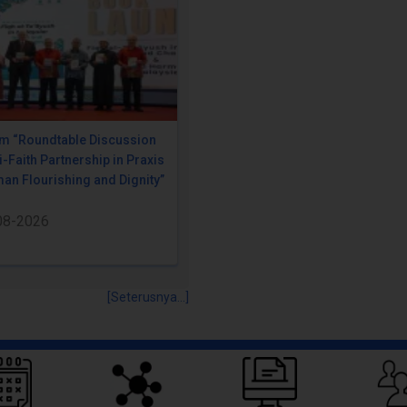
m “Roundtable Discussion
i-Faith Partnership in Praxis
an Flourishing and Dignity”
08-2026
[Seterusnya...]
Pautan Pantas