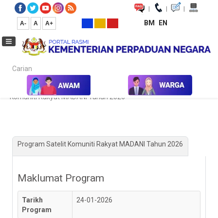
|
|
|
BM
EN
A-
A
A+
Carian...
Laman Utama
Kalendar Aktiviti & Program
Program Satelit
Komuniti Rakyat MADANI Tahun 2026
Program Satelit Komuniti Rakyat MADANI Tahun 2026
Maklumat Program
Tarikh
24-01-2026
Program