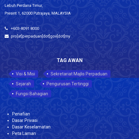
Lebuh Perdana Timur,
Presint 1, 62000 Putrajaya, MALAYSIA
+603-8091 8000
pro[at]perpaduan[dot]gov[dot]my
TAG AWAN
Visi & Misi
Sekretariat Majlis Perpaduan
Sejarah
Pengurusan Tertinggi
Fungsi Bahagian
Penafian
Dasar Privasi
Dasar Keselamatan
Peta Laman