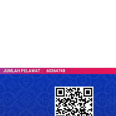
UMLAH PELAWAT :
60364748