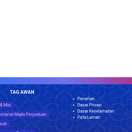
J
TAG AWAN
Penafian
 & Misi
Dasar Privasi
Dasar Keselamatan
retariat Majlis Perpaduan
Peta Laman
arah