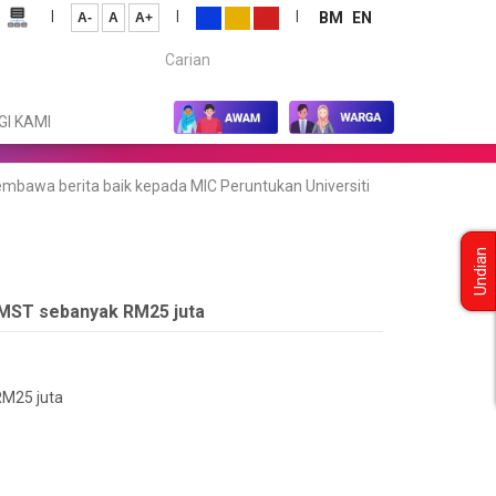
|
|
|
BM
EN
A-
A
A+
Carian...
I KAMI
embawa berita baik kepada MIC Peruntukan Universiti
Undian
AIMST sebanyak RM25 juta
RM25 juta