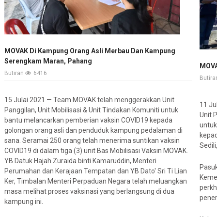
MOVAK Di Kampung Orang Asli Merbau Dan Kampung
Serengkam Maran, Pahang
MOVAK
Butiran
6416
Butir
15 Julai 2021 — Team MOVAK telah menggerakkan Unit
11 Ju
Panggilan, Unit Mobilisasi & Unit Tindakan Komuniti untuk
Unit 
bantu melancarkan pemberian vaksin COVID19 kepada
untu
golongan orang asli dan penduduk kampung pedalaman di
kepad
sana. Seramai 250 orang telah menerima suntikan vaksin
Sedili
COVID19 di dalam tiga (3) unit Bas Mobilisasi Vaksin MOVAK.
YB Datuk Hajah Zuraida binti Kamaruddin, Menteri
Pasuk
Perumahan dan Kerajaan Tempatan dan YB Dato' Sri Ti Lian
Kemen
Ker, Timbalan Menteri Perpaduan Negara telah meluangkan
perkh
masa melihat proses vaksinasi yang berlangsung di dua
pener
kampung ini.