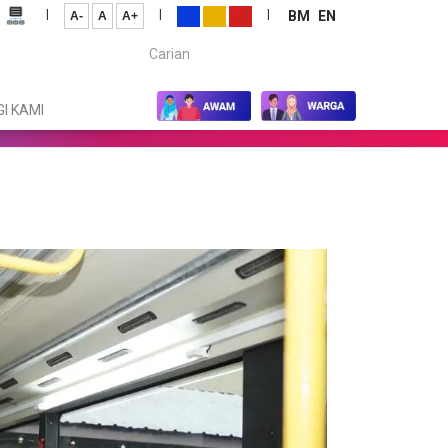
|
|
|
BM
EN
A-
A
A+
Carian...
I KAMI