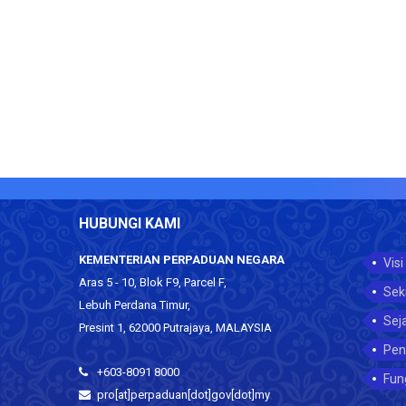
HUBUNGI KAMI
KEMENTERIAN PERPADUAN NEGARA
Visi
Aras 5 - 10, Blok F9, Parcel F,
Sek
Lebuh Perdana Timur,
Sej
Presint 1, 62000 Putrajaya, MALAYSIA
Pen
+603-8091 8000
Fun
pro[at]perpaduan[dot]gov[dot]my