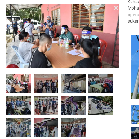
Kehad
Moha
oper
sukar