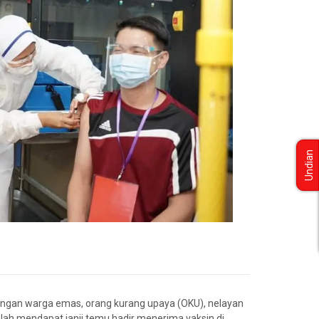
Undian
olongan warga emas, orang kurang upaya (OKU), nelayan
elah mendapat janji temu hadir menerima vaksin di