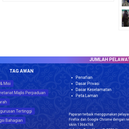
JUMLAH PELAWAT :
603741
TAG AWAN
Penafian
 & Misi
Dasar Privasi
Dasar Keselamatan
retariat Majlis Perpaduan
Peta Laman
arah
gurusan Tertinggi
Paparan terbaik menggunakan pelayar
Firefox dan Google Chrome dengan re
gsi Bahagian
skrin 1366x768.