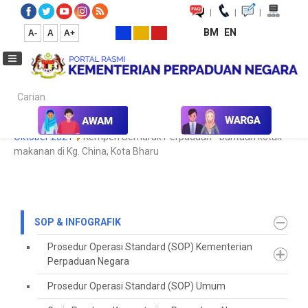
|
|
|
BM
EN
A-
A
A+
Carian...
Laman Utama
SOP & Infografik
Koleksi Media
Galeri Foto
Oktober 2021
Kempen Semarak Perpaduan - bantuan kotak
makanan di Kg. China, Kota Bharu
SOP & INFOGRAFIK
Prosedur Operasi Standard (SOP) Kementerian
Perpaduan Negara
Prosedur Operasi Standard (SOP) Umum