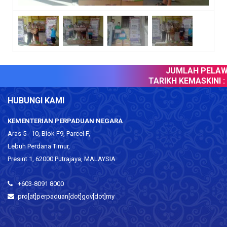
JUMLAH PELAWA
TARIKH KEMASKINI :
1
HUBUNGI KAMI
KEMENTERIAN PERPADUAN NEGARA
Aras 5 - 10, Blok F9, Parcel F,
Lebuh Perdana Timur,
Presint 1, 62000 Putrajaya, MALAYSIA
+603-8091 8000
pro[at]perpaduan[dot]gov[dot]my