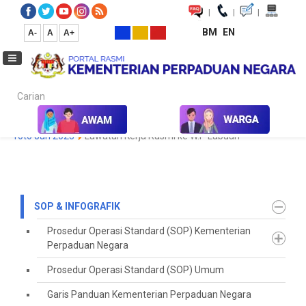
|
|
|
BM
EN
A-
A
A+
Carian...
Laman Utama
SOP & Infografik
Koleksi Media
Galeri Foto
foto Jan 2023
Lawatan Kerja Rasmi ke W.P Labuan
SOP & INFOGRAFIK
Prosedur Operasi Standard (SOP) Kementerian
Perpaduan Negara
Prosedur Operasi Standard (SOP) Umum
Garis Panduan Kementerian Perpaduan Negara