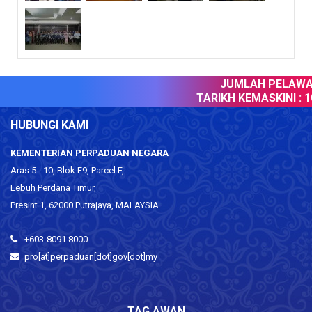
JUMLAH PELAWAT
TARIKH KEMASKINI :
10
HUBUNGI KAMI
KEMENTERIAN PERPADUAN NEGARA
Aras 5 - 10, Blok F9, Parcel F,
Lebuh Perdana Timur,
Presint 1, 62000 Putrajaya, MALAYSIA
+603-8091 8000
pro[at]perpaduan[dot]gov[dot]my
TAG AWAN