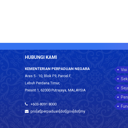
HUBUNGI KAMI
KEMENTERIAN PERPADUAN NEGARA
Visi
Aras 5 - 10, Blok F9, Parcel F,
Sek
Lebuh Perdana Timur,
Sej
Presint 1, 62000 Putrajaya, MALAYSIA
Pen
+603-8091 8000
Fun
pro[at]perpaduan[dot]gov[dot]my