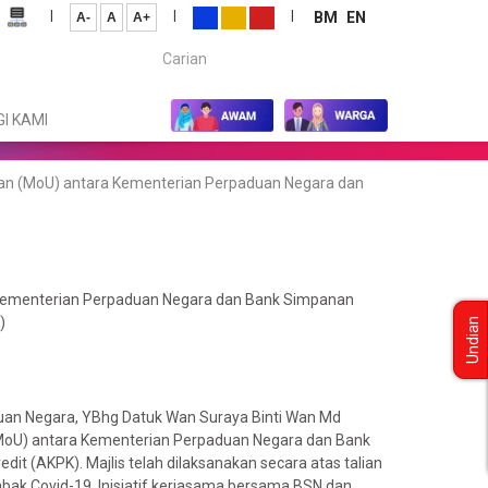
|
|
|
BM
EN
A-
A
A+
Carian...
I KAMI
 (MoU) antara Kementerian Perpaduan Negara dan
ementerian Perpaduan Negara dan Bank Simpanan
)
Undian
uan Negara, YBhg Datuk Wan Suraya Binti Wan Md
MoU) antara Kementerian Perpaduan Negara dan Bank
it (AKPK). Majlis telah dilaksanakan secara atas talian
k Covid-19. Inisiatif kerjasama bersama BSN dan