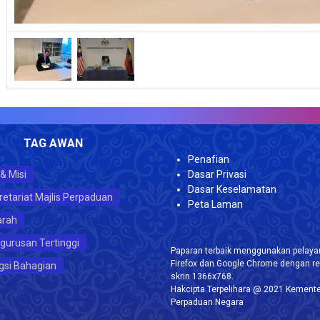
TAG AWAN
Penafian
 & Misi
Dasar Privasi
Dasar Keselamatan
retariat Majlis Perpaduan
Peta Laman
arah
gurusan Tertinggi
Paparan terbaik menggunakan pelayar
Firefox dan Google Chrome dengan re
gsi Bahagian
skrin 1366x768.
Hakcipta Terpelihara @ 2021 Kemente
Perpaduan Negara