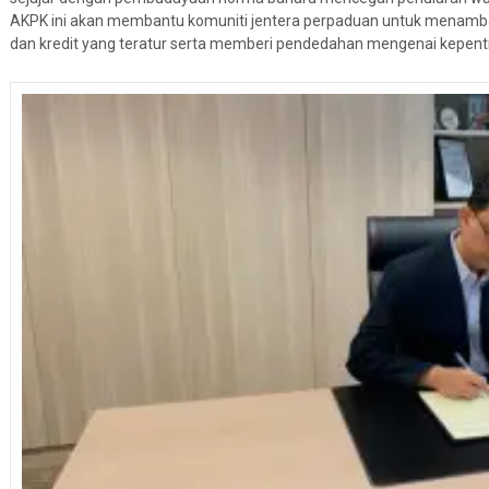
AKPK ini akan membantu komuniti jentera perpaduan untuk menamba
dan kredit yang teratur serta memberi pendedahan mengenai kepent