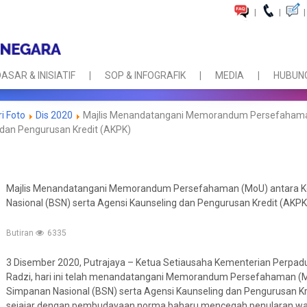
|
|
|
ASAR & INISIATIF
SOP & INFOGRAFIK
MEDIA
HUBUNG
ri Foto
Dis 2020
Majlis Menandatangani Memorandum Persefahaman
 dan Pengurusan Kredit (AKPK)
Majlis Menandatangani Memorandum Persefahaman (MoU) antara K
Nasional (BSN) serta Agensi Kaunseling dan Pengurusan Kredit (AKPK
Butiran
6335
3 Disember 2020, Putrajaya – Ketua Setiausaha Kementerian Perpad
Radzi, hari ini telah menandatangani Memorandum Persefahaman (
Simpanan Nasional (BSN) serta Agensi Kaunseling dan Pengurusan Kred
sejajar dengan pembudayaan norma baharu mencegah penularan waba