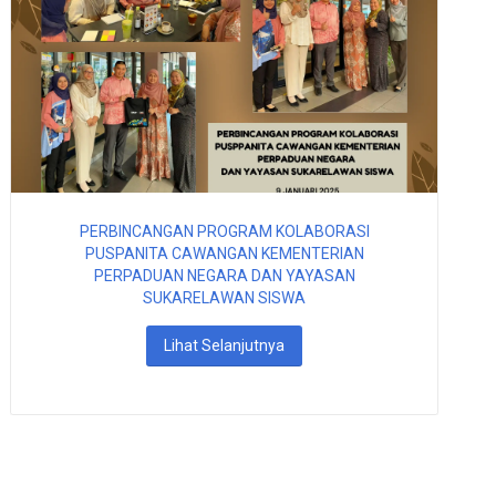
PERBINCANGAN PROGRAM KOLABORASI
PUSPANITA CAWANGAN KEMENTERIAN
PERPADUAN NEGARA DAN YAYASAN
SUKARELAWAN SISWA
Lihat Selanjutnya