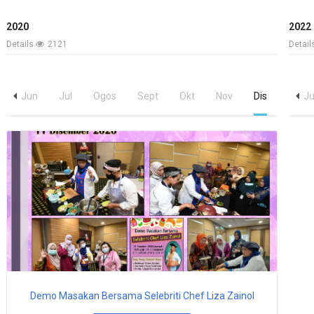
2020
2022
Details
2121
Detai
Jun
Jul
Ogos
Jan
Sept
Feb
Okt
Mac
Nov
Apr
Dis
Mei
J
Demo Masakan Bersama Selebriti Chef Liza Zainol