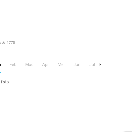
ls
1775
n
Sept
Feb
Okt
Mac
Nov
Apr
Dis
Mei
Jun
Jul
Ogos
Sept
 foto