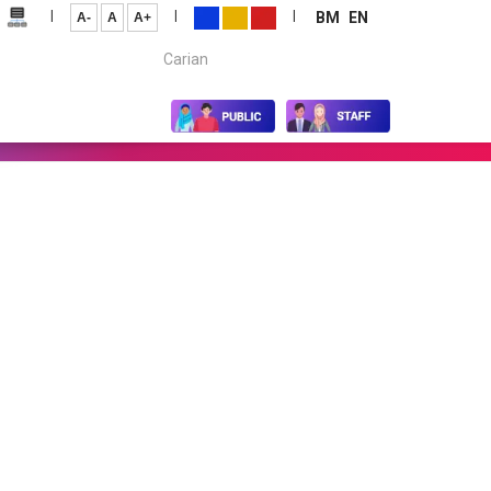
|
|
|
BM
EN
A-
A
A+
Carian...
Sept
Okt
Nov
Dis