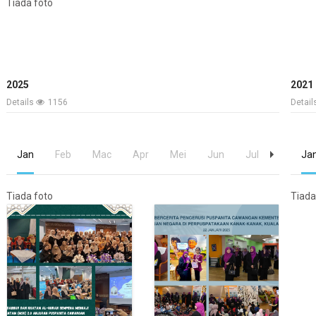
Tiada foto
2025
2021
Details
1156
Detai
Jan
Feb
Mac
Apr
Mei
Jun
Jul
Ogos
Ja
Tiada foto
Tiada