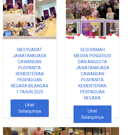
MESYUARAT
SESI RAMAH
JAWATANKUASA
MESRA PENGERUSI
CAWANGAN
DAN ANGGOTA
PUSPANITA
JAWATANKUASA
KEMENTERIAN
CAWANGAN
PERPADUAN
PUSPANITA
NEGARA BILANGAN
KEMENTERIAN
1 TAHUN 2025
PERPADUAN
NEGARA
Lihat
Lihat
Selanjutnya
Selanjutnya