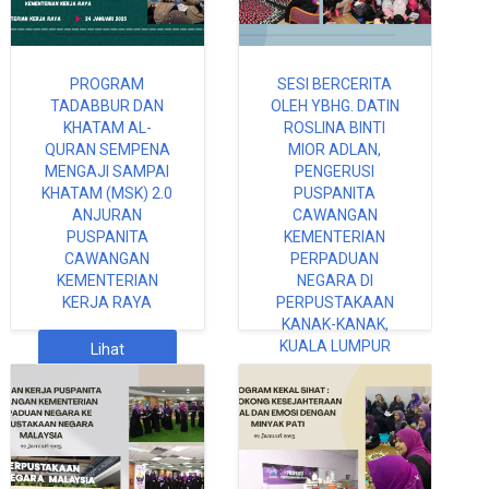
PROGRAM
SESI BERCERITA
TADABBUR DAN
OLEH YBHG. DATIN
KHATAM AL-
ROSLINA BINTI
QURAN SEMPENA
MIOR ADLAN,
MENGAJI SAMPAI
PENGERUSI
KHATAM (MSK) 2.0
PUSPANITA
ANJURAN
CAWANGAN
PUSPANITA
KEMENTERIAN
CAWANGAN
PERPADUAN
KEMENTERIAN
NEGARA DI
KERJA RAYA
PERPUSTAKAAN
KANAK-KANAK,
KUALA LUMPUR
Lihat
Selanjutnya
Lihat
Selanjutnya