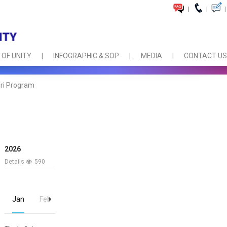
|
|
|
 OF UNITY
INFOGRAPHIC & SOP
MEDIA
CONTACT US
ri Program
2026
Details
590
Jan
Feb
Mac
Apr
Mei
Jun
Jul
Ogos