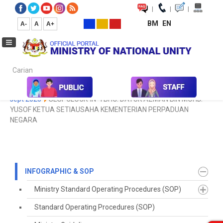
|
|
|
BM
EN
A-
A
A+
Carian...
Home
Infographic & SOP
Koleksi Media
Galeri Foto
foto
sept 2023
SESI 'CLOCK-IN' YBHG. DATUK AZMAN BIN MOHD.
YUSOF KETUA SETIAUSAHA KEMENTERIAN PERPADUAN
NEGARA
INFOGRAPHIC & SOP
Ministry Standard Operating Procedures (SOP)
Standard Operating Procedures (SOP)