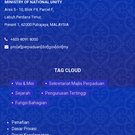
MINISTRY OF NATIONAL UNITY
Aras 5 - 10, Blok F9, Parcel F,
Lebuh Perdana Timur,
Presint 1, 62000 Putrajaya, MALAYSIA
+603-8091 8000
pro[at]perpaduan[dot]gov[dot]my
TAG CLOUD
Visi & Misi
Sekretariat Majlis Perpaduan
Sejarah
Pengurusan Tertinggi
Fungsi Bahagian
Penafian
Dasar Privasi
Dasar Keselamatan