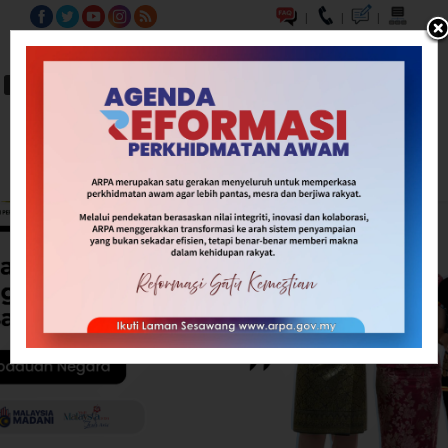
|
|
|
BM
EN
A-
A
A+
Carian...