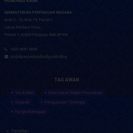
HUBUNGI KAMI
KEMENTERIAN PERPADUAN NEGARA
Aras 5 - 10, Blok F9, Parcel F,
Lebuh Perdana Timur,
Presint 1, 62000 Putrajaya, MALAYSIA
+603-8091 8000
pro[at]perpaduan[dot]gov[dot]my
TAG AWAN
Visi & Misi
Sekretariat Majlis Perpaduan
Sejarah
Pengurusan Tertinggi
Fungsi Bahagian
Penafian