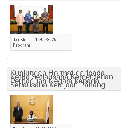
Tarikh
12-03-2026
Program
Kunjungan Hormat daripada
Ketua Setiausaha Kementerian
Perpaduan Negara kepada
Setiausaha Kerajaan Pahang