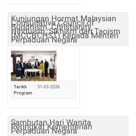
Kunjungan Hormat Malaysian
Consultative Council of
Buddhism, Christianity,
Hinduism, Sikhism dan Taoism
(MCCBCHST) Kepada Menteri
Perpaduan Negara
Tarikh
31-03-2026
Program
Sambutan Hari Wanita
Peringkat Kementerian
Perpaduan Negara