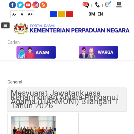
|
|
|
BM
EN
A-
A
A+
Carian...
Laman Utama
Kalendar Aktiviti & Program
General
Mesyuarat Jawatankuasa
Keharmonian Antara Penganut
Agama (HARMONI) Bilangan 1
Tahun 2026