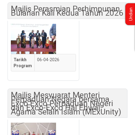
Majlis Perasmian Perhimpunan
Undian
Bulanan Kali Kedua Tahun 2026
Tarikh
06-04-2026
Program
Majlis Mesyuarat Menteri
Perpaduan Negara bersama
Exco Exco Perpaduan Negeri
dan Exco-Exco Hal Ehwal
Agama Selain Islam (MExUnity)