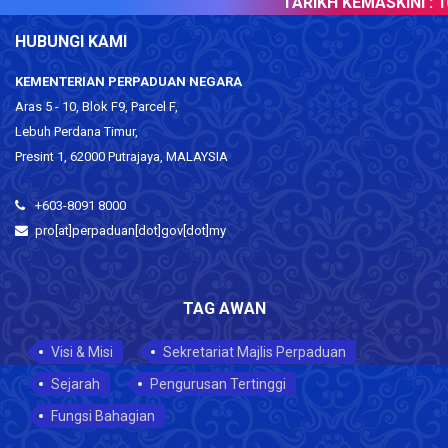
TARIKH KEMASKINI :
10
HUBUNGI KAMI
KEMENTERIAN PERPADUAN NEGARA
Aras 5 - 10, Blok F9, Parcel F,
Lebuh Perdana Timur,
Presint 1, 62000 Putrajaya, MALAYSIA
+603-8091 8000
pro[at]perpaduan[dot]gov[dot]my
TAG AWAN
Visi & Misi
Sekretariat Majlis Perpaduan
Sejarah
Pengurusan Tertinggi
Fungsi Bahagian