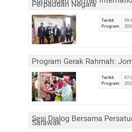
Perpaduan Negara
Tarikh
09-
Program
202
Program Gerak Rahmah: Jom
Tarikh
07-
Program
202
Sesi Dialog Bersama Persat
Sarawak