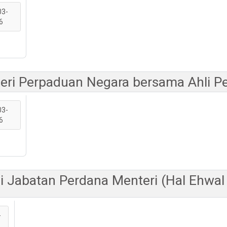
03-
6
teri Perpaduan Negara bersama Ahli P
03-
6
i Jabatan Perdana Menteri (Hal Ehwa
-