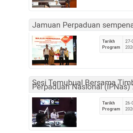
Jamuan Perpaduan sempena 
Tarikh
27-
Program
202
Sesi Temubual Bersama Timb
Perpaduan Nasional (IPNas)
Tarikh
26-
Program
202