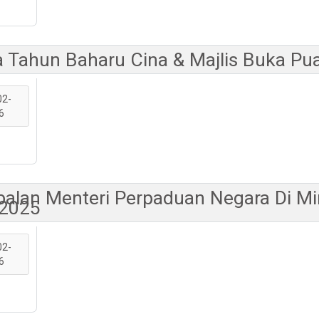
Tahun Baharu Cina & Majlis Buka Pu
02-
6
alan Menteri Perpaduan Negara Di Mi
 2025
02-
6