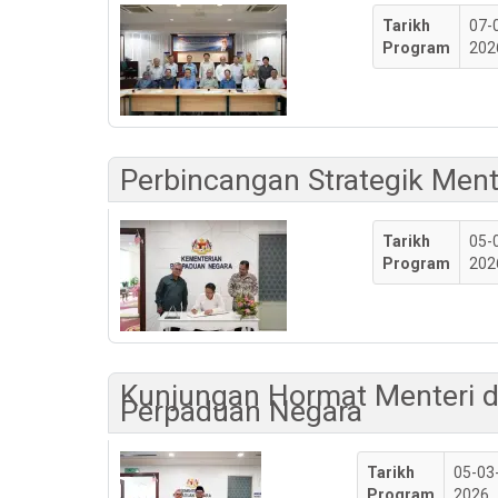
Tarikh
07-
Program
202
Perbincangan Strategik Men
Tarikh
05-
Program
202
Kunjungan Hormat Menteri d
Perpaduan Negara
Tarikh
05-03
Program
2026