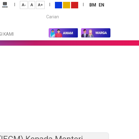
|
|
|
BM
EN
A-
A
A+
Carian...
I KAMI
 (IECM) Kepada Menteri