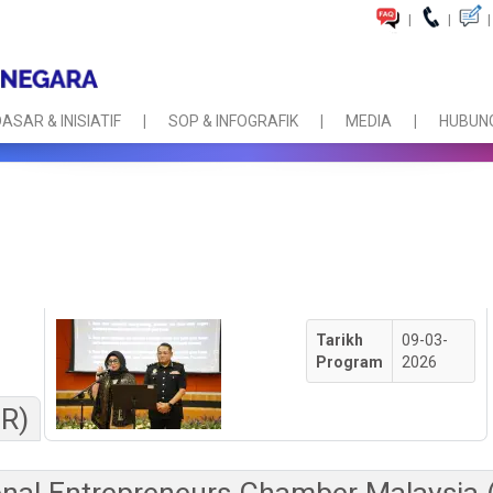
|
|
|
ASAR & INISIATIF
SOP & INFOGRAFIK
MEDIA
HUBUNG
Tarikh
09-03-
Program
2026
BR)
onal Entrepreneurs Chamber Malaysia