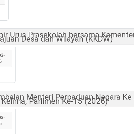
bir Urus Prasekolah bersama Kementer
ajuan Desa dan Wilayah (KKDW)
03-
6
balan Menteri Perpaduan Negara Ke A
Kelima, Parlimen Ke-15 (2026)
03-
6