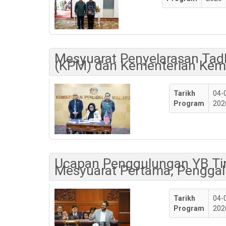
Mesyuarat Penyelarasan Tad
(KPM) dan Kementerian Kem
Tarikh
04-
Program
202
Ucapan Penggulungan YB Tim
Mesyuarat Pertama, Penggal 
Tarikh
04-
Program
202