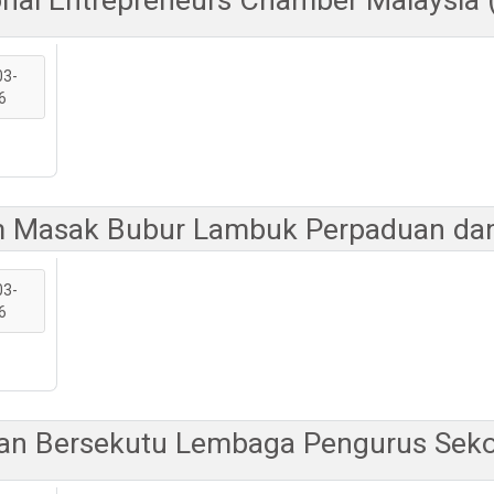
03-
6
 Masak Bubur Lambuk Perpaduan dan
03-
6
uan Bersekutu Lembaga Pengurus Sek