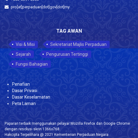
pro[at]perpaduan[dot]gov[dot]my
TAG AWAN
Visi & Misi
Sekretariat Majlis Perpaduan
Sejarah
Pengurusan Tertinggi
Fungsi Bahagian
Penafian
Dasar Privasi
Dasar Keselamatan
Peta Laman
Paparan terbaik menggunakan pelayar Mozilla Firefox dan Google Chrome
dengan resolusi skrin 1366x768.
Hakcipta Terpelihara @ 2021 Kementerian Perpaduan Negara