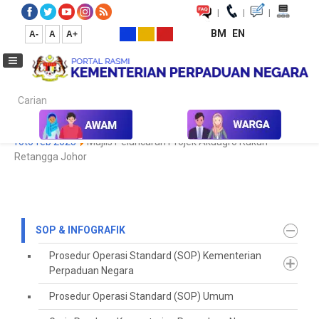
|
|
|
BM
EN
A-
A
A+
Carian...
Laman Utama
SOP & Infografik
Koleksi Media
Galeri Foto
foto feb 2023
Majlis Pelancaran Projek Akuagro Rukun
Retangga Johor
SOP & INFOGRAFIK
Prosedur Operasi Standard (SOP) Kementerian
Perpaduan Negara
Prosedur Operasi Standard (SOP) Umum