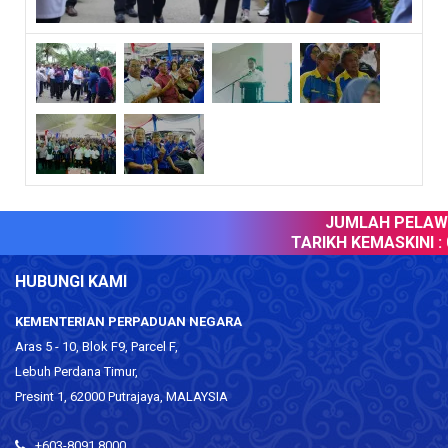
JUMLAH PELAWA
TARIKH KEMASKINI :
0
HUBUNGI KAMI
KEMENTERIAN PERPADUAN NEGARA
Aras 5 - 10, Blok F9, Parcel F,
Lebuh Perdana Timur,
Presint 1, 62000 Putrajaya, MALAYSIA
+603-8091 8000