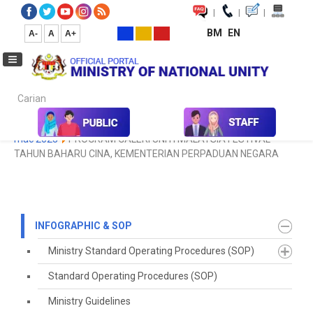
|
|
|
BM
EN
A-
A
A+
Carian...
Home
Infographic & SOP
Koleksi Media
Galeri Foto
foto
mac 2023
PROGRAM GALERI UNITI MALAYSIA FESTIVAL
TAHUN BAHARU CINA, KEMENTERIAN PERPADUAN NEGARA
INFOGRAPHIC & SOP
Ministry Standard Operating Procedures (SOP)
Standard Operating Procedures (SOP)
Ministry Guidelines