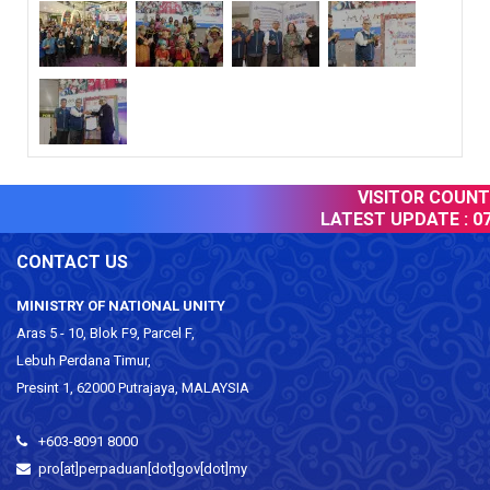
VISITOR COUNTER
LATEST UPDATE :
07 
CONTACT US
MINISTRY OF NATIONAL UNITY
Aras 5 - 10, Blok F9, Parcel F,
Lebuh Perdana Timur,
Presint 1, 62000 Putrajaya, MALAYSIA
+603-8091 8000
pro[at]perpaduan[dot]gov[dot]my