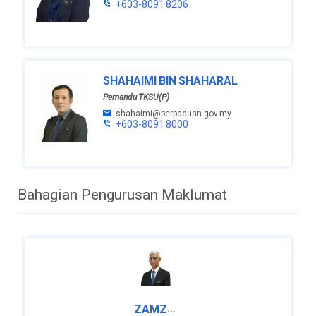
+603-8091 8206
Setiausaha
(Pengurusan)
azhan.amir@perpaduan.gov.my
+603-
8091 8031
SHAHAIMI BIN SHAHARAL
Pemandu TKSU(P)
shahaimi@perpaduan.gov.my
+603-8091 8000
Bahagian Pengurusan Maklumat
ZAMZURI