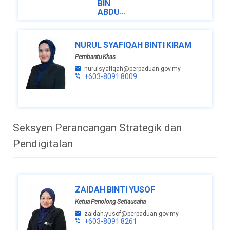
BIN
ABDULLAH
Setiausaha
Bahagian
NURUL SYAFIQAH BINTI KIRAM
zamzuri@perpaduan.gov.my
Pembantu Khas
+603-
8091 8011
nurulsyafiqah@perpaduan.gov.my
+603-8091 8009
Seksyen Perancangan Strategik dan
Pendigitalan
ZAIDAH BINTI YUSOF
Ketua Penolong Setiausaha
zaidah.yusof@perpaduan.gov.my
+603-8091 8261