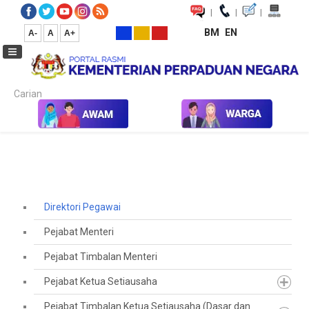
|
|
|
BM
EN
A-
A
A+
Carian...
Laman Utama
Direktori Pegawai
Direktori Pegawai
Pejabat Menteri
Pejabat Timbalan Menteri
Pejabat Ketua Setiausaha
Pejabat Timbalan Ketua Setiausaha (Dasar dan