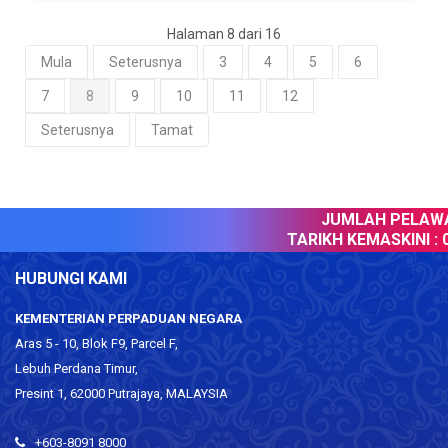
Halaman 8 dari 16
Mula
Seterusnya
3
4
5
6
7
8
9
10
11
12
Seterusnya
Tamat
JUMLAH PELAWAT
TARIKH KEMASKINI :
06
HUBUNGI KAMI
KEMENTERIAN PERPADUAN NEGARA
Aras 5 - 10, Blok F9, Parcel F,
Lebuh Perdana Timur,
Presint 1, 62000 Putrajaya, MALAYSIA
+603-8091 8000