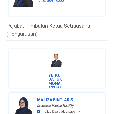
03-8091 8000
Pejabat Timbalan Ketua Setiausaha
(Pengurusan)
YBHG.
DATUK
MOHAMAD
AZHAN
BIN MD.
AMIR
MALIZA BINTI ARIS
Timbalan
Setiausaha Pejabat TKSU(P)
Ketua
maliza@perpaduan.gov.my