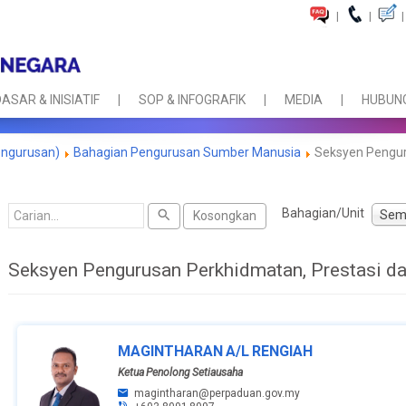
|
|
|
ASAR & INISIATIF
SOP & INFOGRAFIK
MEDIA
HUBUNG
engurusan)
Bahagian Pengurusan Sumber Manusia
Seksyen Penguru
Cari
Bahagian/Unit
Sem
Kosongkan
Seksyen Pengurusan Perkhidmatan, Prestasi da
MAGINTHARAN A/L RENGIAH
Ketua Penolong Setiausaha
magintharan@perpaduan.gov.my