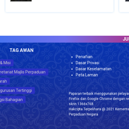
JUMLAH 
TAG AWAN
Penafian
 & Misi
Dasar Privasi
Dasar Keselamatan
retariat Majlis Perpaduan
Peta Laman
arah
gurusan Tertinggi
Paparan terbaik menggunakan pelayar
Firefox dan Google Chrome dengan re
gsi Bahagian
skrin 1366x768.
Hakcipta Terpelihara @ 2021 Kemente
Perpaduan Negara