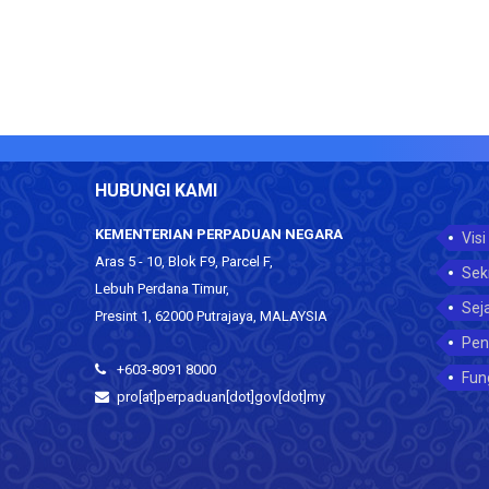
HUBUNGI KAMI
KEMENTERIAN PERPADUAN NEGARA
Visi
Aras 5 - 10, Blok F9, Parcel F,
Sek
Lebuh Perdana Timur,
Sej
Presint 1, 62000 Putrajaya, MALAYSIA
Pen
+603-8091 8000
Fun
pro[at]perpaduan[dot]gov[dot]my