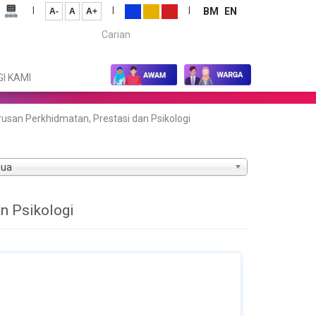
|
|
|
BM
EN
A-
A
A+
Carian...
I KAMI
san Perkhidmatan, Prestasi dan Psikologi
ua
n Psikologi