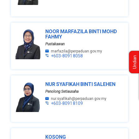
NOOR MARFAZILA BINTI MOHD
FAHMY
Pustakawan
marfazila@perpaduan.gov.my
+603-8091 8058
Undian
NUR SYAFIKAH BINTI SALEHEN
Penolong Setiausaha
nur.syafikah@perpaduan.gov.my
+603-8091 8109
KOSONG