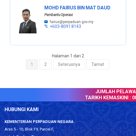
MOHD FAIRUS BIN MAT DAUD
Pembantu Operasi
fairus@perpaduan.gov.my
+603-8091 8143
Halaman 1 dari 2
1
2
Seterusnya
Tamat
JUMLAH PELAWAT 
TARIKH KEMASKINI :
08 
HUBUNGI KAMI
KEMENTERIAN PERPADUAN NEGARA
Aras 5 - 10, Blok F9, Parcel F,