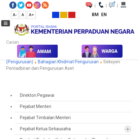
|
|
|
BM
EN
A-
A
A+
Carian...
Laman Utama
Pejabat Timbalan Ketua Setiausaha
(Pengurusan)
Bahagian Khidmat Pengurusan
Seksyen
Pentadbiran dan Pengurusan Aset
Direktori Pegawai
Pejabat Menteri
Pejabat Timbalan Menteri
Pejabat Ketua Setiausaha