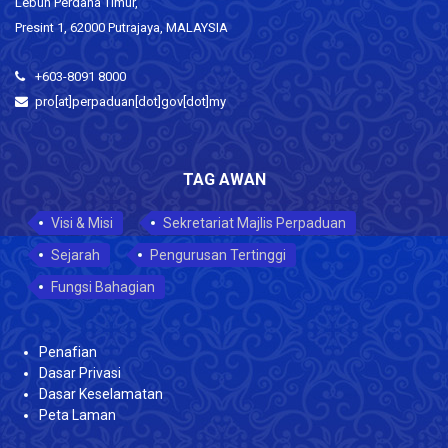
Lebuh Perdana Timur,
Presint 1, 62000 Putrajaya, MALAYSIA
+603-8091 8000
pro[at]perpaduan[dot]gov[dot]my
TAG AWAN
Visi & Misi
Sekretariat Majlis Perpaduan
Sejarah
Pengurusan Tertinggi
Fungsi Bahagian
Penafian
Dasar Privasi
Dasar Keselamatan
Peta Laman