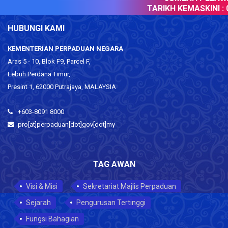
TARIKH KEMASKINI :
0
HUBUNGI KAMI
KEMENTERIAN PERPADUAN NEGARA
Aras 5 - 10, Blok F9, Parcel F,
Lebuh Perdana Timur,
Presint 1, 62000 Putrajaya, MALAYSIA
+603-8091 8000
pro[at]perpaduan[dot]gov[dot]my
TAG AWAN
Visi & Misi
Sekretariat Majlis Perpaduan
Sejarah
Pengurusan Tertinggi
Fungsi Bahagian