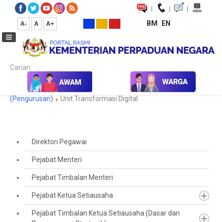
|
|
|
BM
EN
A-
A
A+
Carian...
Laman Utama
Pejabat Timbalan Ketua Setiausaha
(Pengurusan)
Unit Transformasi Digital
Direktori Pegawai
Pejabat Menteri
Pejabat Timbalan Menteri
Pejabat Ketua Setiausaha
Pejabat Timbalan Ketua Setiausaha (Dasar dan