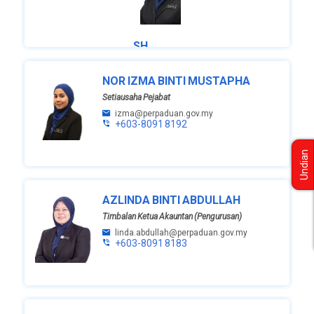
SH.
SAIDTUL
FAZILAH
NOR IZMA BINTI MUSTAPHA
BINTI S.
AZMAN
Setiausaha Pejabat
ZURIMY
izma@perpaduan.gov.my
@
+603-8091 8192
AYEOP
ABD
KHALIL
Undian
Ketua
Akauntan
AZLINDA BINTI ABDULLAH
sh.saidtul@perpaduan.gov.my
+603-
Timbalan Ketua Akauntan (Pengurusan)
8091 8200
linda.abdullah@perpaduan.gov.my
+603-8091 8183