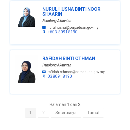
NURUL HUSNA BINTI NOOR
SHAARIN
Penolong Akauntan
nurulhusna@perpaduan.gov.my
+603-8091 8190
RAFIDAH BINTI OTHMAN
Penolong Akauntan
rafidah.othman@perpaduan.gov.my
03 8091 8190
Halaman 1 dari 2
1
2
Seterusnya
Tamat