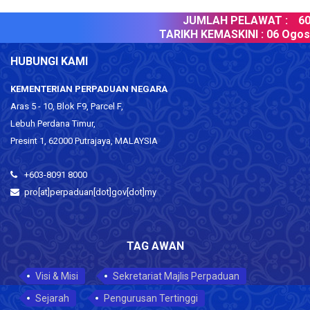
JUMLAH PELAWAT :
603
TARIKH KEMASKINI :
06 Ogos 
HUBUNGI KAMI
KEMENTERIAN PERPADUAN NEGARA
Aras 5 - 10, Blok F9, Parcel F,
Lebuh Perdana Timur,
Presint 1, 62000 Putrajaya, MALAYSIA
+603-8091 8000
pro[at]perpaduan[dot]gov[dot]my
TAG AWAN
Visi & Misi
Sekretariat Majlis Perpaduan
Sejarah
Pengurusan Tertinggi