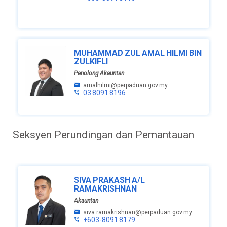
MUHAMMAD ZUL AMAL HILMI BIN
ZULKIFLI
Penolong Akauntan
amalhilmi@perpaduan.gov.my
03 8091 8196
Seksyen Perundingan dan Pemantauan
SIVA PRAKASH A/L
RAMAKRISHNAN
Akauntan
siva.ramakrishnan@perpaduan.gov.my
+603-8091 8179