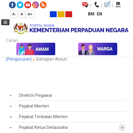
|
|
|
BM
EN
A-
A
A+
Carian...
Laman Utama
Pejabat Timbalan Ketua Setiausaha
(Pengurusan)
Bahagian Akaun
Direktori Pegawai
Pejabat Menteri
Pejabat Timbalan Menteri
Pejabat Ketua Setiausaha