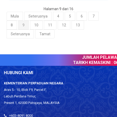
Halaman 9 dari 16
Mula
Seterusnya
4
5
6
7
8
9
10
11
12
13
Seterusnya
Tamat
JUMLAH PELAWAT 
TARIKH KEMASKINI :
06 
HUBUNGI KAMI
KEMENTERIAN PERPADUAN NEGARA
Aras 5 - 10, Blok F9, Parcel F,
Lebuh Perdana Timur,
Presint 1, 62000 Putrajaya, MALAYSIA
+603-8091 8000