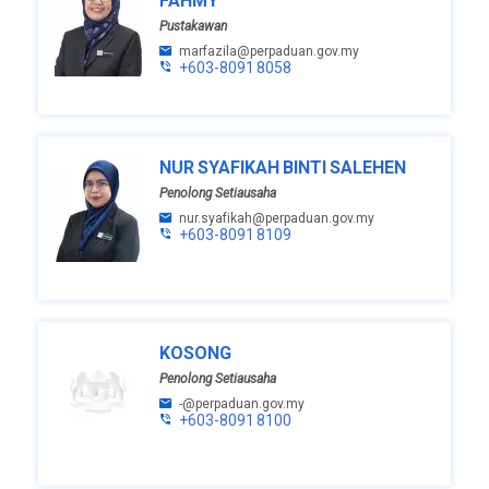
FAHMY
Pustakawan
marfazila@perpaduan.gov.my
+603-8091 8058
NUR SYAFIKAH BINTI SALEHEN
Penolong Setiausaha
nur.syafikah@perpaduan.gov.my
+603-8091 8109
KOSONG
Penolong Setiausaha
-@perpaduan.gov.my
+603-8091 8100