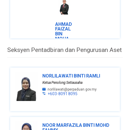
AHMAD
FAIZAL
BIN
MOHAMAD
Setiausaha
Seksyen Pentadbiran dan Pengurusan Aset
Bahagian
ahmad.faizal@perpaduan.gov.my
+603-
8091 8042
NORLILAWATI BINTI RAMLI
Ketua Penolong Setiausaha
norlilawati@perpaduan.gov.my
+603-8091 8095
NOOR MARFAZILA BINTI MOHD