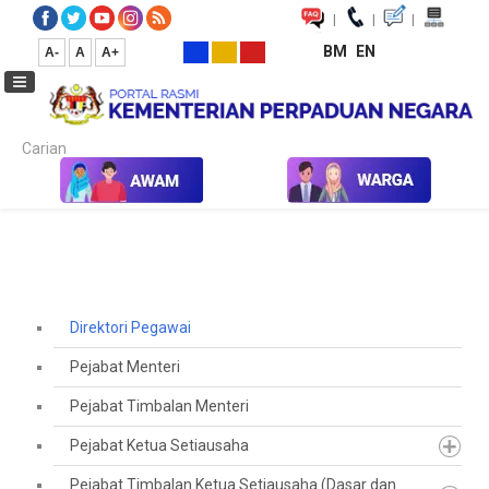
|
|
|
BM
EN
A-
A
A+
Carian...
Laman Utama
Direktori Pegawai
Direktori Pegawai
Pejabat Menteri
Pejabat Timbalan Menteri
Pejabat Ketua Setiausaha
Pejabat Timbalan Ketua Setiausaha (Dasar dan