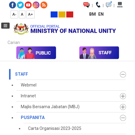
|
|
|
BM
EN
A-
A
A+
Carian...
Home
Staff
PUSPANITA
Galeri Program
2025
Warga
STAFF
Webmel
Intranet
Majlis Bersama Jabatan (MBJ)
PUSPANITA
Carta Organisasi 2023-2025