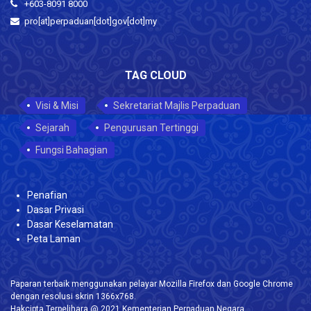
+603-8091 8000
pro[at]perpaduan[dot]gov[dot]my
TAG CLOUD
Visi & Misi
Sekretariat Majlis Perpaduan
Sejarah
Pengurusan Tertinggi
Fungsi Bahagian
Penafian
Dasar Privasi
Dasar Keselamatan
Peta Laman
Paparan terbaik menggunakan pelayar Mozilla Firefox dan Google Chrome
dengan resolusi skrin 1366x768.
Hakcipta Terpelihara @ 2021 Kementerian Perpaduan Negara