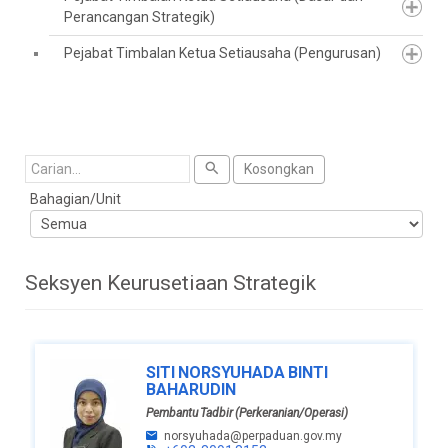
Perancangan Strategik)
Pejabat Timbalan Ketua Setiausaha (Pengurusan)
Cari
Kosongkan
Bahagian/Unit
Seksyen Keurusetiaan Strategik
SITI NORSYUHADA BINTI
BAHARUDIN
Pembantu Tadbir (Perkeranian/Operasi)
norsyuhada@perpaduan.gov.my