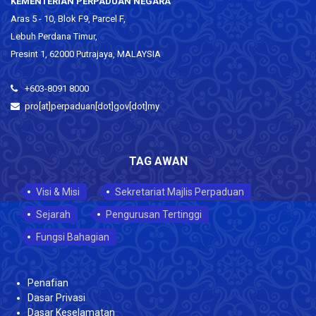
KEMENTERIAN PERPADUAN NEGARA
Aras 5 - 10, Blok F9, Parcel F,
Lebuh Perdana Timur,
Presint 1, 62000 Putrajaya, MALAYSIA
+603-8091 8000
pro[at]perpaduan[dot]gov[dot]my
TAG AWAN
Visi & Misi
Sekretariat Majlis Perpaduan
Sejarah
Pengurusan Tertinggi
Fungsi Bahagian
Penafian
Dasar Privasi
Dasar Keselamatan