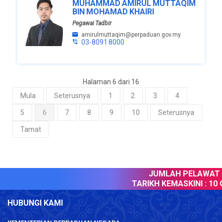
MUHAMMAD AMIRUL MUTTAQIM
BIN MOHAMAD KHAIRI
Pegawai Tadbir
amirulmuttaqim@perpaduan.gov.my
03-8091 8000
Halaman 6 dari 16
Mula
Seterusnya
1
2
3
4
5
6
7
8
9
10
Seterusnya
Tamat
JUMLAH PELAWAT :
TARIKH KEMASKINI :
10 O
HUBUNGI KAMI