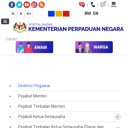
|
|
|
BM
EN
A-
A
A+
Carian...
Laman Utama
Direktori Pegawai
Direktori Pegawai
Pejabat Menteri
Pejabat Timbalan Menteri
Pejabat Ketua Setiausaha
Pejabat Timbalan Ketua Setiausaha (Dasar dan