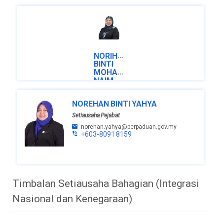
NORIHAN
BINTI
MOHAMED
NAIM
Setiausaha
NOREHAN BINTI YAHYA
Bahagian
Setiausaha Pejabat
norihan.naim@perpaduan.gov.my
+603-
norehan.yahya@perpaduan.gov.my
8091 8006
+603-8091 8159
Timbalan Setiausaha Bahagian (Integrasi
Nasional dan Kenegaraan)