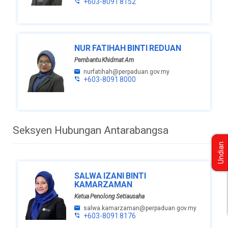
+603-8091 8152
NUR FATIHAH BINTI REDUAN
Pembantu Khidmat Am
nurfatihah@perpaduan.gov.my
+603-8091 8000
Seksyen Hubungan Antarabangsa
Undian
SALWA IZANI BINTI
KAMARZAMAN
Ketua Penolong Setiausaha
salwa.kamarzaman@perpaduan.gov.my
+603-8091 8176