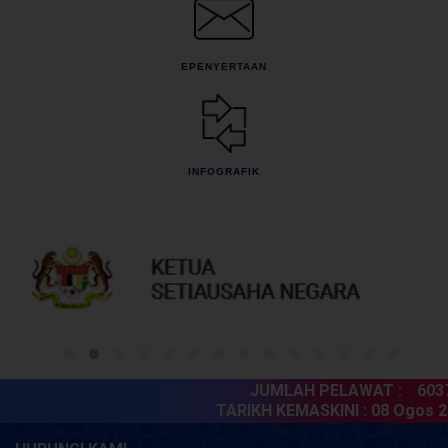
EPENYERTAAN
INFOGRAFIK
JUMLAH PELAWAT :
60379
TARIKH KEMASKINI :
08 Ogos 20