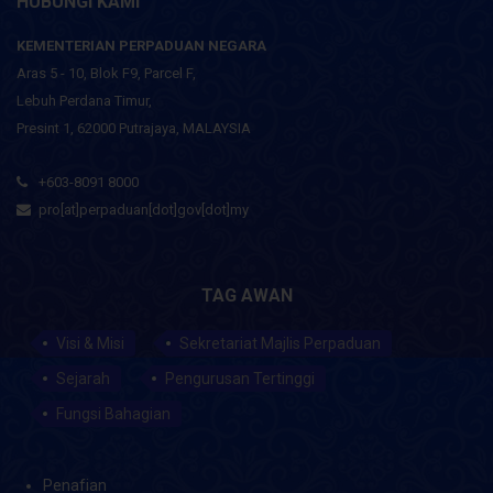
HUBUNGI KAMI
KEMENTERIAN PERPADUAN NEGARA
Aras 5 - 10, Blok F9, Parcel F,
Lebuh Perdana Timur,
Presint 1, 62000 Putrajaya, MALAYSIA
+603-8091 8000
pro[at]perpaduan[dot]gov[dot]my
TAG AWAN
Visi & Misi
Sekretariat Majlis Perpaduan
Sejarah
Pengurusan Tertinggi
Fungsi Bahagian
Penafian