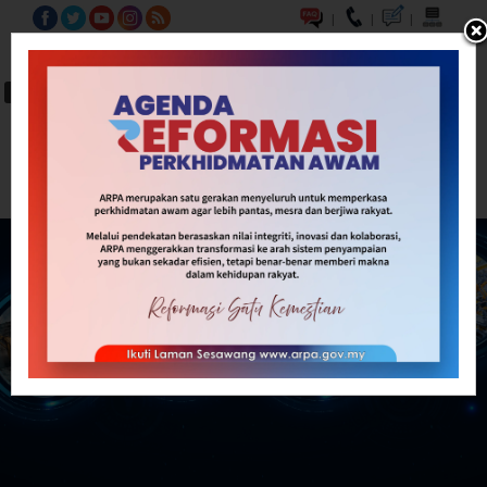
|
|
|
BM
EN
A-
A
A+
Carian...